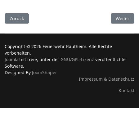
Vorheriger Beitrag: Alarmübung an der Ebertallee
Nächster B
Zurück
Weiter
Copyright © 2026 Feuerwehr Rautheim. Alle Rechte
vorbehalten.
Joomla!
ist freie, unter der
GNU/GPL-Lizenz
veröffentlichte
Software.
Designed By
JoomShaper
Impressum & Datenschutz
Kontakt