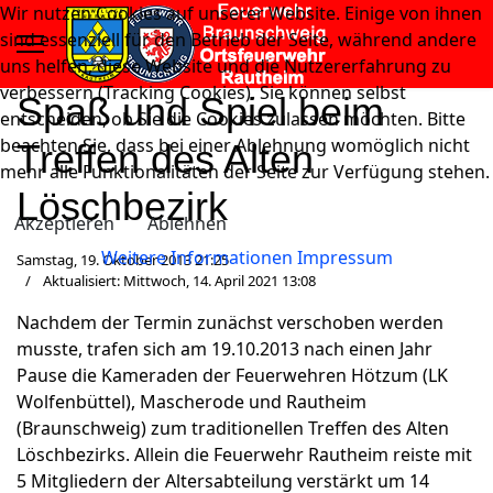
Wir nutzen Cookies auf unserer Website. Einige von ihnen
sind essenziell für den Betrieb der Seite, während andere
uns helfen, diese Website und die Nutzererfahrung zu
verbessern (Tracking Cookies). Sie können selbst
Spaß und Spiel beim
entscheiden, ob Sie die Cookies zulassen möchten. Bitte
beachten Sie, dass bei einer Ablehnung womöglich nicht
Treffen des Alten
mehr alle Funktionalitäten der Seite zur Verfügung stehen.
Löschbezirk
Akzeptieren
Ablehnen
Weitere Informationen
Impressum
Samstag, 19. Oktober 2013 21:25
Aktualisiert: Mittwoch, 14. April 2021 13:08
Nachdem der Termin zunächst verschoben werden
musste, trafen sich am 19.10.2013 nach einen Jahr
Pause die Kameraden der Feuerwehren Hötzum (LK
Wolfenbüttel), Mascherode und Rautheim
(Braunschweig) zum traditionellen Treffen des Alten
Löschbezirks. Allein die Feuerwehr Rautheim reiste mit
5 Mitgliedern der Altersabteilung verstärkt um 14