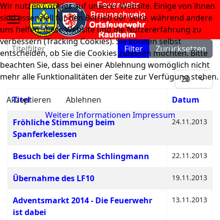
Wir nutzen Cookies auf unserer Website. Einige von ihnen
sind essenziell für den Betrieb der Seite, während andere
uns helfen, diese Website und die Nutzererfahrung zu
verbessern (Tracking Cookies). Sie können selbst
Titelfilter
Filter
Zurücksetzen
entscheiden, ob Sie die Cookies zulassen möchten. Bitte
beachten Sie, dass bei einer Ablehnung womöglich nicht
Anzeige #
mehr alle Funktionalitäten der Seite zur Verfügung stehen.
Akzeptieren
Titel
Ablehnen
Datum
Weitere Informationen
Impressum
Beiträge
Fröhliche Stimmung beim
24.11.2013
Spanferkelessen
Besuch bei der Firma Schlingmann
22.11.2013
Übernahme des LF10
19.11.2013
Adventsmarkt 2014 - Die Feuerwehr
13.11.2013
ist dabei